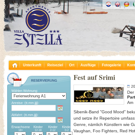
Unterkunft
Reiseziel
Ort
Ausflüge
Fotogalerie
Kont
Fest auf Srimi
RESERVIERUNG
20
Wählen Wohnung:
Der
Part
Am F
Anreise:
(tt.mm.jjjj):
Sibenik-Band "Good Mood" beka
Abfahrt:
(tt.mm.jjjj):
und setze ihr Repertoire umfass
Genre, nämlich Künstlern wie G
Erwachsene
Kinder
Kinder
Kinder
Vaughan, Foo Fighters, Red Hot 
18+
12-18
2-12
0-2