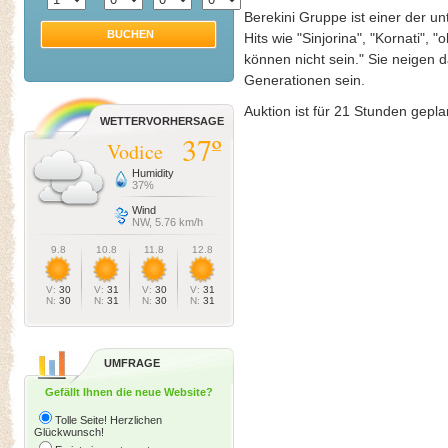
Berekini Gruppe ist einer der u
BUCHEN
Hits wie "Sinjorina", "Kornati", 
können nicht sein." Sie neigen d
Generationen sein.
Auktion ist für 21 Stunden gepla
WETTERVORHERSAGE
37º
Vodice
Humidity
37%
Wind
NW, 5.76 km/h
9.8
10.8
11.8
12.8
V:
30
V:
31
V:
30
V:
31
N:
30
N:
31
N:
30
N:
31
UMFRAGE
Gefällt Ihnen die neue Website?
Tolle Seite! Herzlichen
Glückwunsch!