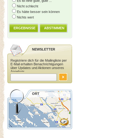
Es ist eine gute, gute ...
Nicht schlecht
Es hätte besser sein können
Nichts wert
ERGEBNISSE
ABSTIMMEN
NEWSLETTER
Registriere dich für die Mailingliste per
E-Mail erhalten Benachrichtigungen
über Updates und Aktionen unseres
Angebots.
ORT