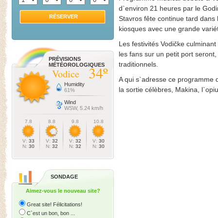
d`environ 21 heures par le Godi
RÉSERVER
Stavros fête continue tard dans 
kiosques avec une grande variét
Les festivités Vodičke culminant
les fans sur un petit port seront
PRÉVISIONS
traditionnels.
MÉTÉOROLOGIQUES
34º
Vodice
A qui s`adresse ce programme de
Humidity
la sortie célèbres, Makina, l`op
61%
Wind
WSW, 5.24 km/h
7.8
8.8
9.8
10.8
V:
33
V:
32
V:
32
V:
30
N:
30
N:
32
N:
32
N:
30
SONDAGE
Aimez-vous le nouveau site?
Great site! Félicitations!
C`est un bon, bon ...