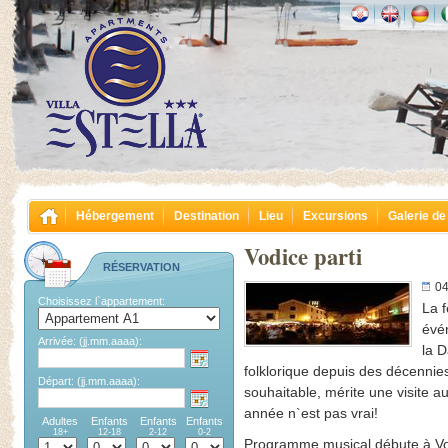
Hébergement
Destination
Lieu
Excursions
Galerie de
Vodice parti
RÉSERVATION
04
Choisissez l`appartement:
La f
évén
Arrivée:
(jj.mm.aaaa):
la D
folklorique depuis des décennie
Départ:
(jj.mm.aaaa):
souhaitable, mérite une visite a
année n`est pas vrai!
Adultes
Enfants
Enfants
Enfants
18+
12-18
2-12
0-2
Programme musical débute à Vo