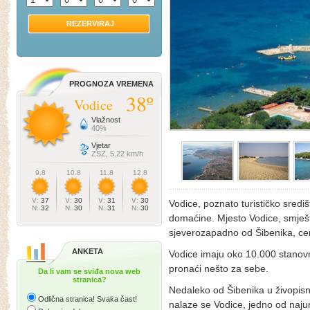
REZERVIRAJ
PROGNOZA VREMENA
38º
Vodice
Vlažnost
40%
Vjetar
ZSZ, 5.22 km/h
9.8
10.8
11.8
12.8
V:
37
V:
30
V:
31
V:
30
Vodice, poznato turističko središ
N:
32
N:
30
N:
31
N:
30
domaćine. Mjesto Vodice, smješt
sjeverozapadno od Šibenika, ce
ANKETA
Vodice imaju oko 10.000 stanovn
pronaći nešto za sebe.
Da li vam se sviđa nova web
stranica?
Nedaleko od Šibenika u živopisn
Odlična stranica! Svaka čast!
nalaze se Vodice, jedno od najur