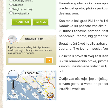
Dobra je, dobra...
Kornatskog otočja i kanjona rij
Nije loša
uređenost grada, plaža i parkova
Moglo je to i bolje
destinacijom.
Ne valja ništa
Kao malo koji grad živi i noću i 
REZULTATI
GLASAJ
Nadaleko su poznate vodičke pučk
kulturne i zabavne priredbe, fest
natjecanja: regate, big game fish
NEWSLETTER
Bogat noćni život i obilje zabave
Upišite se na mailing listu i putem e-
Jadranu. Tko jednom posjeti Vod
maila primajte obavijesti o novostima i
akcijama naše ponude.
Odlučite li provesti svoj zasluž
u krilu romantičnih otoka, pito
klimom i nastanjene srdačnim lj
odmor.
LOKACIJA
Ovdje vas očekuje lijep smješta
o svom gostu, a vama ne preostaje
istražiti i vratiti se...