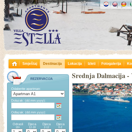
Smještaj
Destinacija
Lokacija
Izleti
Fotogalerija
Ko
Srednja Dalmacija - 
REZERVACIJA
Odaberite apartman:
Dolazak:
(dd.mm.yyyy):
Odlazak:
(dd.mm.yyyy):
Odrasli
Djeca
Djeca
Djeca
18+
12-18
2-12
0-2