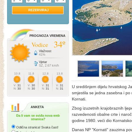
REZERVIRAJ
PROGNOZA VREMENA
34º
Vodice
Vlažnost
41%
Vjetar
SZ, 2.67 km/h
10.8
11.8
12.8
13.8
V:
31
V:
30
V:
31
V:
31
U središnjem dijelu hrvatskog Ja
N:
30
N:
30
N:
31
N:
31
smjestila se jedna zasebna i 
Kornati.
ANKETA
Zbog izuzetnih krajobraznih ljep
razvedenosti obalne crte i naro
Da li vam se sviđa nova web
stranica?
godine 1980. veći dio Kornatsko
Odlična stranica! Svaka čast!
Danas NP "Kornati" zauzima pov