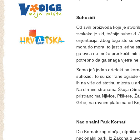
Suhozidi
Od svih proizvoda koje je stvorila
svakako je zid, točnije suhozid.
orijentacija. Zbog toga što su svi
mora do mora, to jest s jedne st
ga ovca ne može preskočiti niti pr
potrebno da ga snaga vjetra ne 
Samo još jedan artefakt na kor
suhozid. To su izolirane ograde 
ih na više od stotinu mjesta u ar
Na strmim stranama Škuja i Smo
pristrancima Njivice, Piškere, Ž
Grbe, na ravnim platoima od Kn
Nacionalni Park Kornati
Dio Kornatskog otočja, otprilike 
nacionalni park. Iz Zakona o uvo