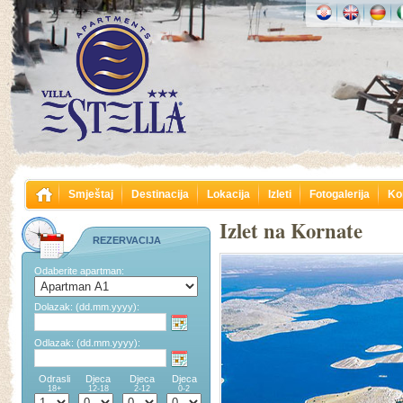
Smještaj
Destinacija
Lokacija
Izleti
Fotogalerija
Ko
Izlet na Kornate
REZERVACIJA
Odaberite apartman:
Dolazak:
(dd.mm.yyyy):
Odlazak:
(dd.mm.yyyy):
Odrasli
Djeca
Djeca
Djeca
18+
12-18
2-12
0-2