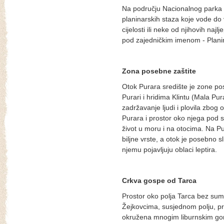
Na području Nacionalnog parka "
planinarskih staza koje vode do 
cijelosti ili neke od njihovih naj
pod zajedničkim imenom - Planin
Zona posebne zaštite
Otok Purara središte je zone po
Purari i hridima Klintu (Mala Pur
zadržavanje ljudi i plovila zbog 
Purara i prostor oko njega pod 
život u moru i na otocima. Na Pura
biljne vrste, a otok je posebno sl
njemu pojavljuju oblaci leptira.
Crkva gospe od Tarca
Prostor oko polja Tarca bez sumn
Žejkovcima, susjednom polju, pro
okružena mnogim liburnskim gom