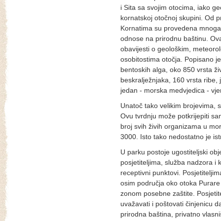
i Sita sa svojim otocima, iako ge
kornatskoj otočnoj skupini. Od 
Kornatima su provedena mnoga z
odnose na prirodnu baštinu. Ova s
obavijesti o geološkim, meteorol
osobitostima otočja. Popisano je
bentoskih alga, oko 850 vrsta 
beskralježnjaka, 160 vrsta ribe, j
jedan - morska medvjedica - vjer
Unatoč tako velikim brojevima, s
Ovu tvrdnju može potkrijepiti s
broj svih živih organizama u moru
3000. Isto tako nedostatno je is
U parku postoje ugostiteljski obj
posjetiteljima, služba nadzora i k
receptivni punktovi. Posjetitelji
osim područja oko otoka Purare i
zonom posebne zaštite. Posjetite
uvažavati i poštovati činjenicu d
prirodna baština, privatno vlasn