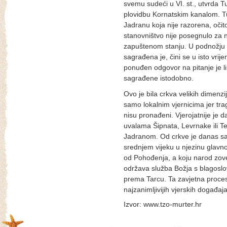
svemu sudeći u VI. st., utvrda T
plovidbu Kornatskim kanalom. Tu
Jadranu koja nije razorena, očit
stanovništvo nije posegnulo za
zapuštenom stanju. U podnožju b
sagrađena je, čini se u isto vrij
ponuđen odgovor na pitanje je li 
sagrađene istodobno.
Ovo je bila crkva velikih dimenzij
samo lokalnim vjernicima jer trag
nisu pronađeni. Vjerojatnije je d
uvalama Šipnata, Levrnake ili Te
Jadranom. Od crkve je danas sa
srednjem vijeku u njezinu glav
od Pohođenja, a koju narod zove 
održava služba Božja s blagoslo
prema Tarcu. Ta zavjetna procesi
najzanimljivijih vjerskih događaj
Izvor: www.tzo-murter.hr