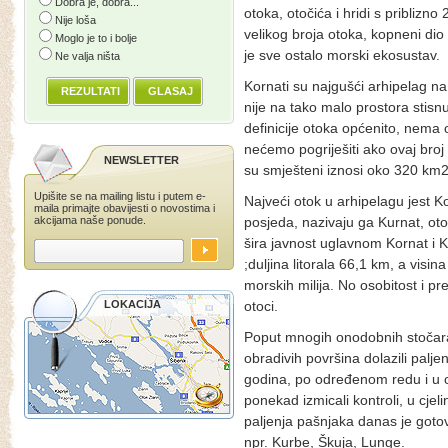
Dobra je, dobra...
otoka, otočića i hridi s priblizn
Nije loša
velikog broja otoka, kopneni dio
Moglo je to i bolje
je sve ostalo morski ekosustav.
Ne valja ništa
Kornati su najgušći arhipelag n
REZULTATI
GLASAJ
nije na tako malo prostora stisnu
definicije otoka općenito, nema
nećemo pogriješiti ako ovaj bro
NEWSLETTER
su smješteni iznosi oko 320 km2
Upišite se na mailing listu i putem e-
Najveći otok u arhipelagu jest Ko
maila primajte obavijesti o novostima i
akcijama naše ponude.
posjeda, nazivaju ga Kurnat, otoč
šira javnost uglavnom Kornat i 
;duljina litorala 66,1 km, a visi
morskih milija. No osobitost i pr
LOKACIJA
otoci.
Poput mnogih onodobnih stočara i
obradivih površina dolazili palj
godina, po određenom redu i u 
ponekad izmicali kontroli, u cjel
paljenja pašnjaka danas je gotov
npr. Kurbe, Škuja, Lunge.